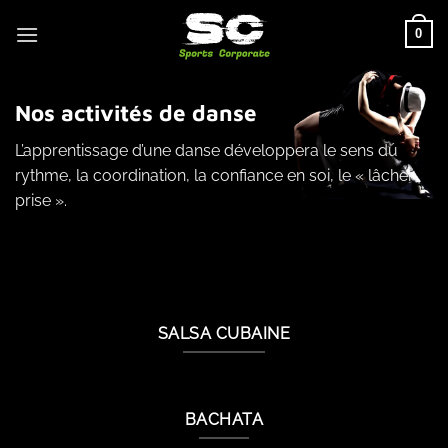
Passer
0
au
contenu
Nos activités de danse
L’apprentissage d’une danse développera le sens du
rythme, la coordination, la confiance en soi, le « lâcher
prise ».
SALSA CUBAINE
BACHATA