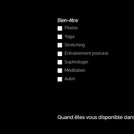
SONDAGE
SITE
FR
Bien-être
Pilates
Yoga
Stretching
Entraînement postural
Sophrologie
Méditation
Autre
Autre
Quand êtes vous disponible dans