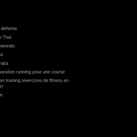
 defense
 Thaï
kwondo
sa
hata
aration running pour une course
n training (exercices de fitness en
r)
e