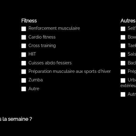
Fitness
Autres
Renforcement musculaire
Self
Cardio fitness
Boxe
Cross training
Tae
HIIT
Sal
Cuisses abdo fessiers
Bac
Préparation musculaire aux sports d'hiver
Prép
Zumba
Urba
extérieu
Autre
Autr
Autre
Autre
 la semaine ?